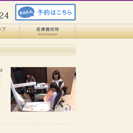
ま
な
し
て