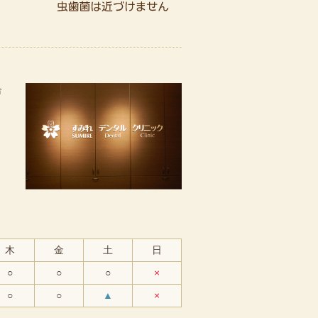
合
。
木
金
土
日
○
○
○
×
○
○
▲
×