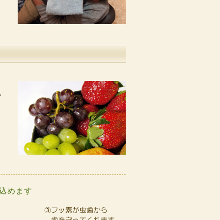
い
。
込めます